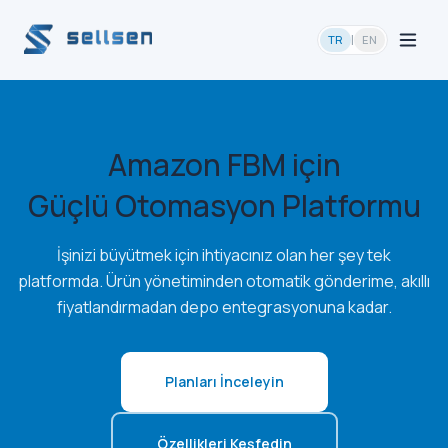
|
TR
EN
Amazon FBM için
Güçlü Otomasyon Platformu
İşinizi büyütmek için ihtiyacınız olan her şey tek
platformda. Ürün yönetiminden otomatik gönderime, akıllı
fiyatlandırmadan depo entegrasyonuna kadar.
Planları İnceleyin
Özellikleri Keşfedin